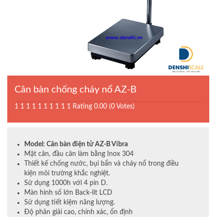
Cân bàn chống cháy nổ AZ-B
1
1
1
1
1
1
1
1
1
1
Rating 0.00 (0 Votes)
Model: Cân bàn điện tử AZ-B Vibra
Mặt cân, đầu cân làm bằng Inox 304
Thiết kế chống nước, bụi bẩn và cháy nổ trong điều
kiện môi trường khắc nghiệt.
Sử dụng 1000h với 4 pin D.
Màn hình số lớn Back-lit LCD
Sử dụng tiết kiệm năng lượng.
Độ phân giải cao, chính xác, ổn định