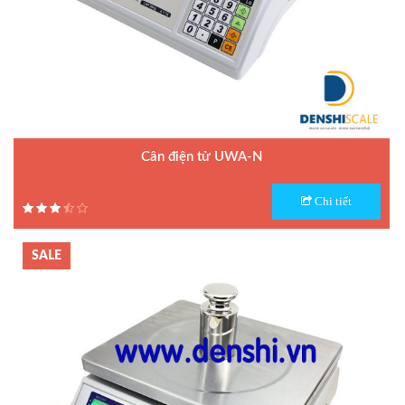
Cân điện tử UWA-N
Model : Cân điện tử UWA-N
Chi tiết
Hãng sản xuất : UTE
Bảo hành: 1.5 năm
SALE