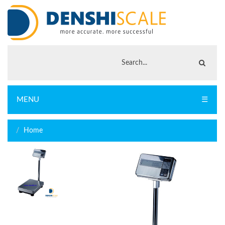
MENU
☰
Home