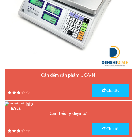
Cân đếm sản phẩm UCA-N
Model : Cân đếm UCA-N
Chi tiết
Hãng sản xuất : UTE - Taiwan
Bảo hành: 1.5 năm
SALE
Cân tiểu ly điện tử
Model : Cân tiểu ly FS
Chi tiết
Hãng sản xuất : Jadever