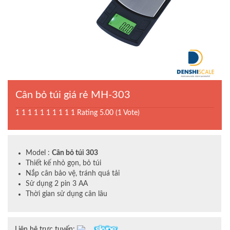
Cân bỏ túi giá rẻ MH-303
1
1
1
1
1
1
1
1
1
1
Rating 5.00 (1 Vote)
Model :
Cân bỏ túi 303
Thiết kế nhỏ gọn, bỏ túi
Nắp cân bảo vệ, tránh quá tải
Sử dụng 2 pin 3 AA
Thời gian sử dụng cân lâu
Liên hệ trực tuyến: