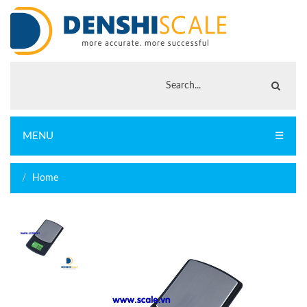
MENU
☰
Home