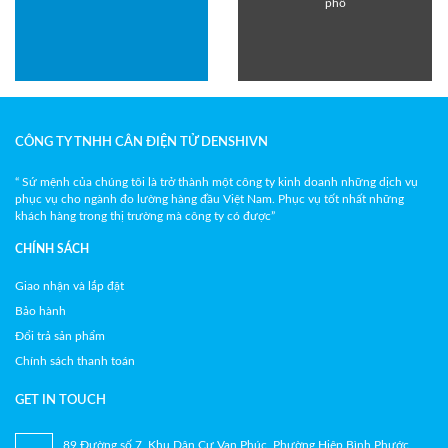
phố
CÔNG TY TNHH CÂN ĐIỆN TỬ DENSHIVN
“ Sứ mệnh của chúng tôi là trở thành một công ty kinh doanh những dịch vụ
phục vụ cho ngành đo lường hàng đầu Việt Nam. Phục vụ tốt nhất những
khách hàng trong thị trường mà công ty có được”
CHÍNH SÁCH
Giao nhận và lắp đặt
Bảo hành
Đổi trả sản phẩm
Chính sách thanh toán
GET IN TOUCH
89 Đường số 7, Khu Dân Cư Vạn Phúc, Phường Hiệp Bình Phước ,