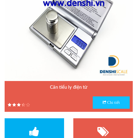
Cân tiểu ly điện tử
Model : Cân tiểu ly FS
Chi tiết
Hãng sản xuất : Jadever
Bảo hành: 1 năm