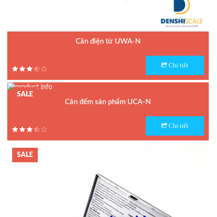
Cân điện tử UWA-N
Model : Cân điện tử UWA-N
Chi tiết
Hãng sản xuất : UTE
Bảo hành: 1.5 năm
SALE
Cân đếm sản phẩm UCA-N
Model : Cân đếm UCA-N
Chi tiết
Hãng sản xuất : UTE - Taiwan
Bảo hành: 1.5 năm
SALE