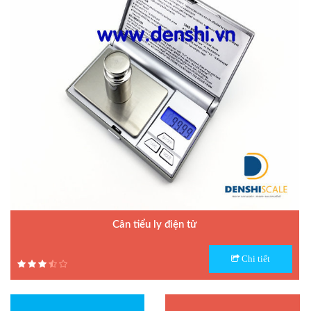
Cân tiểu ly điện tử
Model : Cân tiểu ly FS
Chi tiết
Hãng sản xuất : Jadever
Bảo hành: 1 năm