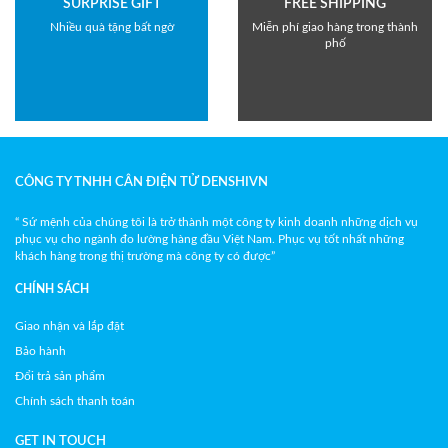
SURPRISE GIFT
FREE SHIPPING
Nhiều quà tặng bất ngờ
Miễn phí giao hàng trong thành
phố
CÔNG TY TNHH CÂN ĐIỆN TỬ DENSHIVN
“ Sứ mệnh của chúng tôi là trở thành một công ty kinh doanh những dịch vụ
phục vụ cho ngành đo lường hàng đầu Việt Nam. Phục vụ tốt nhất những
khách hàng trong thị trường mà công ty có được”
CHÍNH SÁCH
Giao nhận và lắp đặt
Bảo hành
Đổi trả sản phẩm
Chính sách thanh toán
GET IN TOUCH