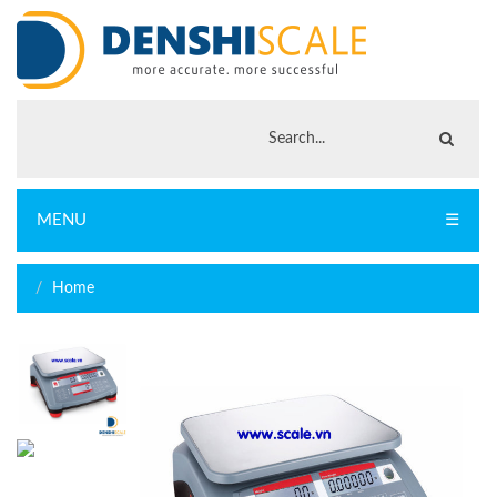
MENU
☰
Home