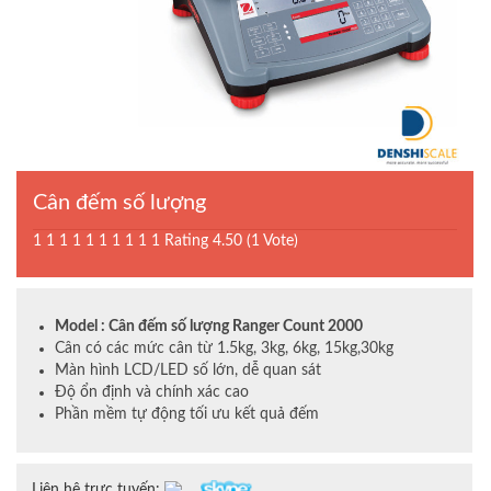
Cân đếm số lượng
1
1
1
1
1
1
1
1
1
1
Rating 4.50 (1 Vote)
Model : Cân đếm số lượng Ranger Count 2000
Cân có các mức cân từ 1.5kg, 3kg, 6kg, 15kg,30kg
Màn hình LCD/LED số lớn, dễ quan sát
Độ ổn định và chính xác cao
Phần mềm tự động tối ưu kết quả đếm
Liên hệ trực tuyến: