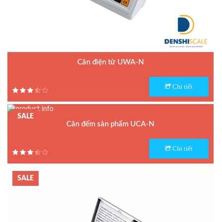
Cân điện tử UWA-N
Model : Cân điện tử UWA-N
Chi tiết
Hãng sản xuất : UTE
Bảo hành: 1.5 năm
SALE
Cân đếm sản phẩm UCA-N
Model : Cân đếm UCA-N
Chi tiết
Hãng sản xuất : UTE - Taiwan
Bảo hành: 1.5 năm
SALE