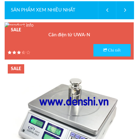
SẢN PHẨM XEM NHIỀU NHẤT
SALE
Cân điện tử UWA-N
Model : Cân điện tử UWA-N
Chi tiết
Hãng sản xuất : UTE
Bảo hành: 1.5 năm
SALE