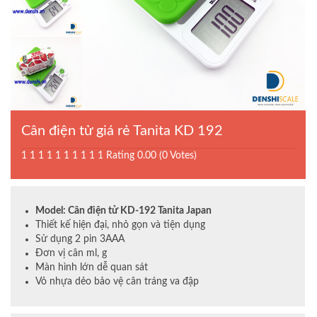
Cân điện tử giá rẻ Tanita KD 192
1
1
1
1
1
1
1
1
1
1
Rating 0.00 (0 Votes)
Model: Cân điện tử KD-192 Tanita Japan
Thiết kế hiện đại, nhỏ gọn và tiện dụng
Sử dụng 2 pin 3AAA
Đơn vị cân ml, g
Màn hình lớn dễ quan sát
Vỏ nhựa dẻo bảo vệ cân tráng va đập