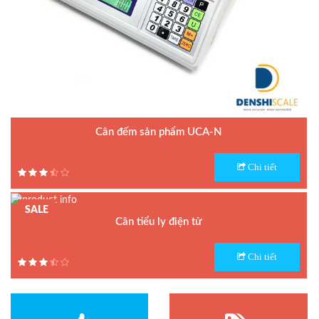
Cân đếm sản phẩm UCA-N
Model : Cân đếm UCA-N
Chi tiết
Hãng sản xuất : UTE - Taiwan
Bảo hành: 1.5 năm
SALE
Cân tiểu ly điện tử
Model : Cân tiểu ly FS
Chi tiết
Hãng sản xuất : Jadever
Bảo hành: 1 năm