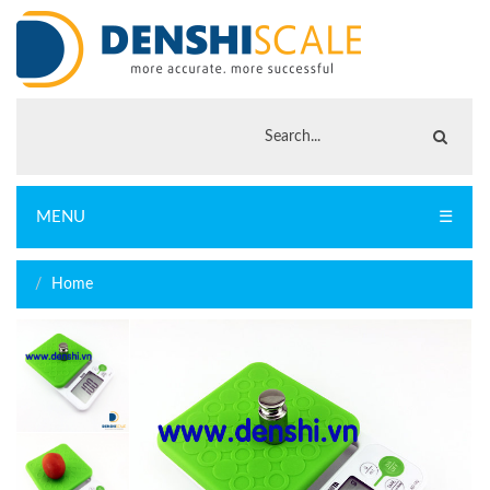
MENU
☰
Home