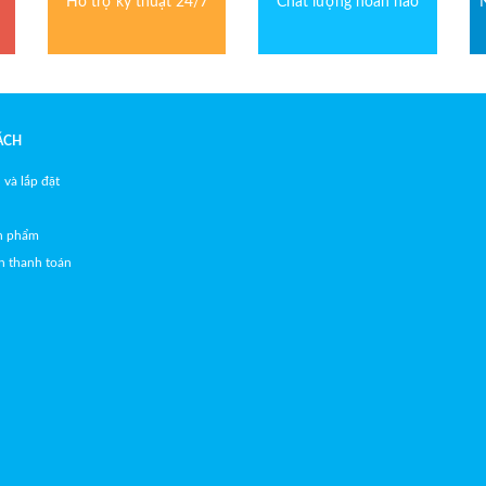
Hỗ trợ kỹ thuật 24/7
Chất lượng hoàn hảo
ÁCH
 và lắp đặt
ản phẩm
h thanh toán