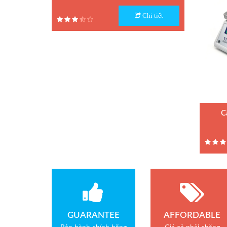
Quả cân chuẩn M1
Model : Cân điện tử UWA-N
Chi tiết
Hãng sản xuất : UTE
Phụ kiện cân điện tử
Bảo hành: 1.5 năm
Loadcell Curiotec
Loadcell Thame Side
C
Model :
Hãng sả
Bảo hàn
GUARANTEE
AFFORDABLE