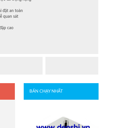
ài đặt an toàn
ễ quan sát
 đập cao
BÁN CHẠY NHẤT