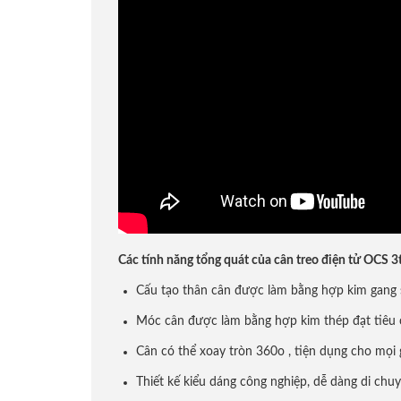
Cân sức khỏe
Cân phân tích độ ẩm
Đầu cân điện tử
Loadcell Zemic
Loadcell VMC
Các tính năng tổng quát của cân treo điện tử OCS 3
Loadcell PT
Cấu tạo thân cân được làm bằng hợp kim gang s
Móc cân được làm bằng hợp kim thép đạt tiêu 
Loadcell CAS
Cân có thể xoay tròn 360o , tiện dụng cho mọi 
Thiết kế kiểu dáng công nghiệp, dễ dàng di chu
Loadcell HBM