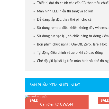
Thiết bị đạt độ chính xác cấp C3 theo tiêu chu
Loadcell Keli
Màn hình LED hiễn thị sáng và số lớn
Dễ dàng lắp đặt, thay thế pin cho cân
Loadcell Mavin
Sử dụng remote điều khiển không dây wireless, 
Sử dụng pin sạc lại , có chắc năng tự động kiểm
Loadcell AND
Bốn phím chức năng : On/Off, Zero, Tare, Hold.
Tự động điều chỉnh về zero khi có dao động
Loadcell Mettler Toledo
Chế độ giữ lại số kg trên màn hình và chế độ ngh
Loadcell Vishay
Quả cân chuẩn E2
SẢN PHẨM XEM NHIỀU NHẤT
Quả cân chuẩn F1
SALE
SALE
Cân điện tử UWA-N