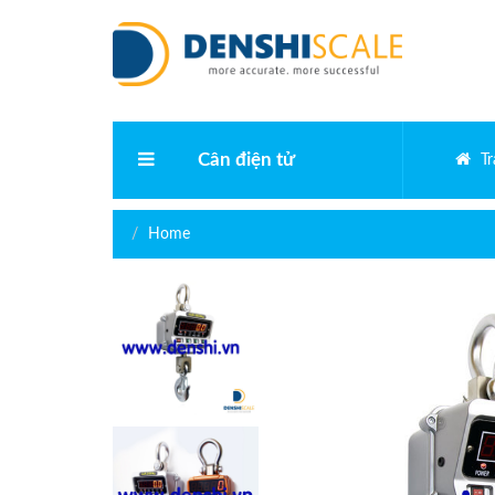
Cân điện tử
T
Cân phân tích điện tử
Home
Cân vàng điện tử
Cân bàn điện tử
Cân kỹ thuật
Cân điện tử bỏ túi