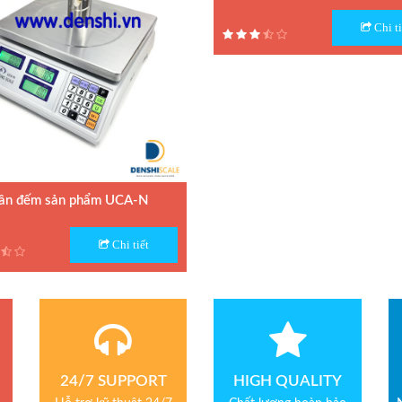
Model : Cân tiểu ly FS
Chi ti
Hãng sản xuất : Jadever
Bảo hành: 1 năm
ân đếm sản phẩm UCA-N
 Cân đếm UCA-N
Chi tiết
n xuất : UTE - Taiwan
h: 1.5 năm
24/7 SUPPORT
HIGH QUALITY