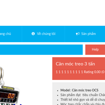
rang chủ
Về chúng tôi
Sản phẩm
Help
Cân móc treo 3 tấn
1
1
1
1
1
1
1
1
1
1
Rating 0.00 (0
Model : Cân móc treo OCS
Sản phẩm đạt tiêu chuẩn Châ
Thiết kế nhỏ gọn và dễ di chu
Móc treo chắc chắn và chịu đư