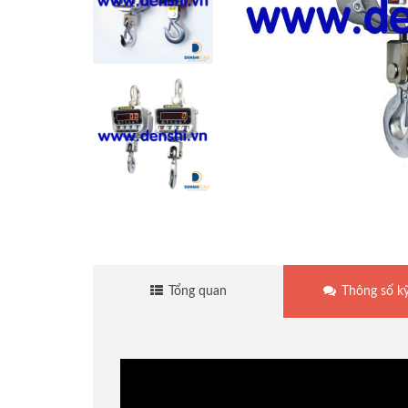
Cân sàn điện tử
Cân treo điện tử
Cân mủ cao su
Cân thủy sản
Cân đếm điện tử
Tổng quan
Thông số kỹ
Cân giá rẻ
Cân tính tiền