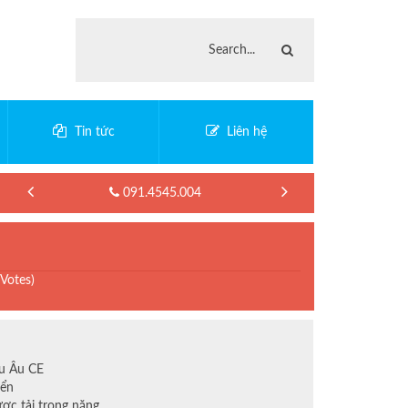
Tin tức
Liên hệ
091.4545.004
 Votes)
u Âu CE
yển
ợc tải trọng nặng