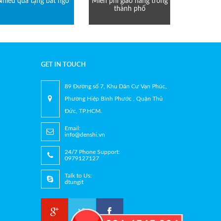
Nhiều quà tặng bất ngờ
Miễn phí giao hàng trong
thành phố
GET IN TOUCH
89 Đường số 7, Khu Dân Cư Vạn Phúc,
Phường Hiệp Bình Phước , Quận Thủ
Đức, TP.HCM.
Email:
info@denshi.vn
24/7 Phone Support:
0979127127
Talk to Us:
dtungit