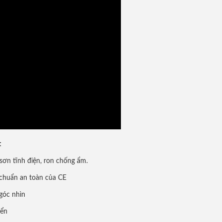
t
ơn tĩnh điện, ron chống ẩm.
chuẩn an toàn của CE
góc nhìn
yển