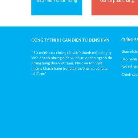
Bảo hành chính hãng
Giá cả phải chăng
CHÍNH S
CÔNG TY TNHH CÂN ĐIỆN TỬ DENSHIVN
Giao nhận
“ Sứ mệnh của chúng tôi là trở thành một công ty
kinh doanh những dịch vụ phục vụ cho ngành đo
Bảo hành
lường hàng đầu Việt Nam. Phục vụ tốt nhất
Đổi trả s
những khách hàng trong thị trường mà công ty
có được”
Chính sác