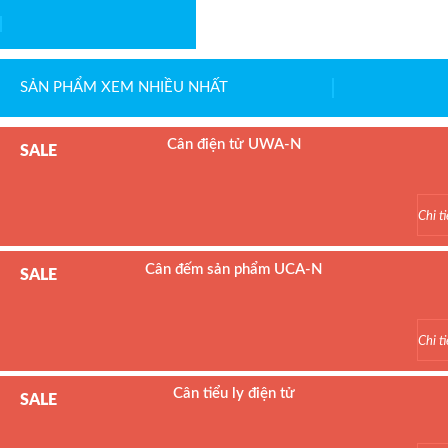
Hãng sản xuất : DIGI
Bảo hành: 2 năm
SẢN PHẨM XEM NHIỀU NHẤT
Cân điện tử UWA-N
SALE
Model : Cân điện tử UWA-N
Hãng sản xuất : UTE
Chi ti
Bảo hành: 1.5 năm
Cân đếm sản phẩm UCA-N
SALE
Model : Cân đếm UCA-N
Hãng sản xuất : UTE - Taiwan
Chi ti
Bảo hành: 1.5 năm
Cân tiểu ly điện tử
SALE
Model : Cân tiểu ly FS