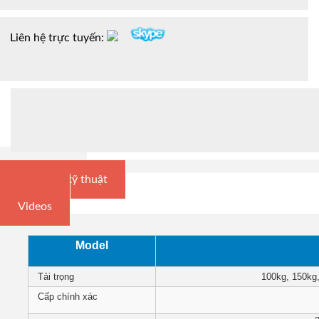
Liên hệ trực tuyến:
Tổng quan
Thông số kỹ thuật
Tài liệu
Videos
Model
Tải trọng
100kg, 150kg
Cấp chính xác