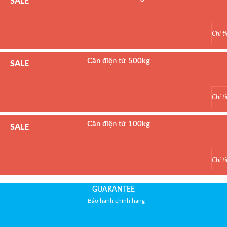
SALE
Model : Cân bàn điện tử DI-28SS
Hãng sản xuất : DIGI
Chi ti
Bảo hành: 2 năm
Cân điện tử 500kg
SALE
Model : Cân bàn điện tử T31P
Hãng sản xuất : Ohaus
Chi ti
Bảo hành: 1.5 năm
Cân điện tử 100kg
SALE
Model : Cân bàn điện tử BSWS
Hãng sản xuất : UTE
Chi ti
Bảo hành: 1.5 năm
GUARANTEE
Bảo hành chính hãng