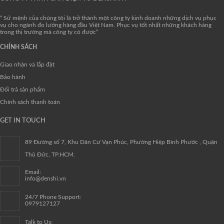
“ Sứ mệnh của chúng tôi là trở thành một công ty kinh doanh những dịch vụ phục
vụ cho ngành đo lường hàng đầu Việt Nam. Phục vụ tốt nhất những khách hàng
trong thị trường mà công ty có được”
CHÍNH SÁCH
Giao nhận và lắp đặt
Bảo hành
Đổi trả sản phẩm
Chính sách thanh toán
GET IN TOUCH
89 Đường số 7, Khu Dân Cư Vạn Phúc, Phường Hiệp Bình Phước , Quận
Thủ Đức, TP.HCM.
Email:
info@denshi.vn
24/7 Phone Support:
0979127127
Talk to Us: