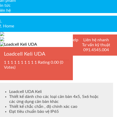
ản phẩm
in tức
iên hệ
Home
Help
Liên hệ nhanh
Tư vấn kỹ thuật
091.4545.004
Loadcell Keli UDA
1
1
1
1
1
1
1
1
1
1
Rating 0.00 (0
Votes)
Loadcell UDA Keli
Thiết kế dành cho các loại cân bàn 4x5, 5x6 hoặc
các ứng dụng cân bàn khác
Thiết kế chắc chắn , độ chính xác cao
Đạt tiêu chuẩn bảo vệ IP65