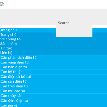
Trang chủ
Trang chủ
Về chúng tôi
Sản phẩm
Tin tức
Liên hệ
Cân phân tích điện tử
Cân vàng điện tử
Cân bàn điện tử
Cân kỹ thuật
Cân điện tử bỏ túi
Cân sàn điện tử
Cân treo điện tử
Cân mủ cao su
Cân thủy sản
Cân đếm điện tử
Cân giá rẻ