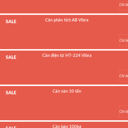
Hãng sản xuất : Jadever
Chi ti
Bảo hành: 1 năm
Cân phân tích AB Vibra
SALE
Chi ti
Cân điện tử HT-224 Vibra
SALE
Chi ti
Cân sàn 10 tấn
SALE
Model : Cân sàn điện tử DI-28SS
Hãng sản xuất : DIGI
Chi ti
Bảo hành: 2 năm
Cân bàn 100kg