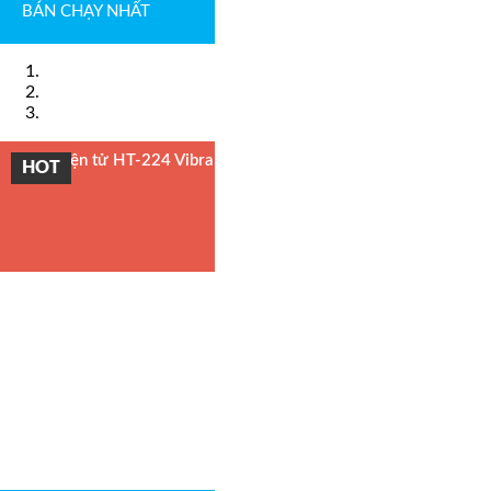
BÁN CHẠY NHẤT
Cân điện tử HT-224 Vibra
HOT
Cân phân tích Vibra
Cân sàn 10 tấn
Model : Cân sàn điện tử DI-28SS