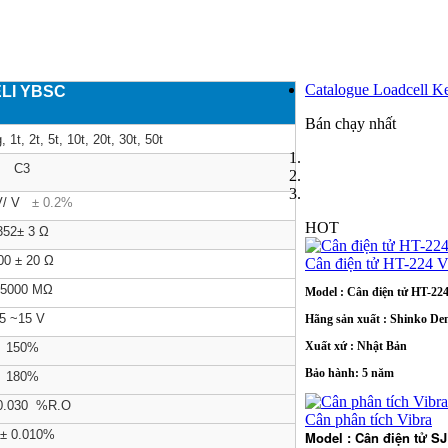
Catalogue Loadcell K
LI YBSC
Bán chạy nhất
1t, 2t, 5t, 10t, 20t, 30t, 50t
C3
V/ V
± 0.2%
HOT
352± 3 Ω
00 ± 20 Ω
Cân điện tử HT-224 V
5000
MΩ
Model : Cân điện tử HT-22
5 ~15 V
Hãng sản xuất : Shinko De
Xuất xứ : Nhật Bản
150%
Bảo hành: 5 năm
180%
 0.030 %R.O
Cân phân tích Vibra
 ± 0.010%
Model : Cân điện tử S