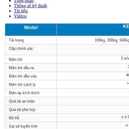
Tổng quan
Thông số kỹ thuật
Tài liệu
Videos
KE
Model
Tải trọng
100kg, 200kg, 500kg, 
Cấp chính xác
2 m
Điện trở
Điện trở đầu ra
4
Điện trở đầu vào
>
Điện trở cách ly
Điện áp kích thích
Quá tải an toàn
Quá tải phá hủy
≤ ±
Độ trễ
≤
Sai số tuyến tính