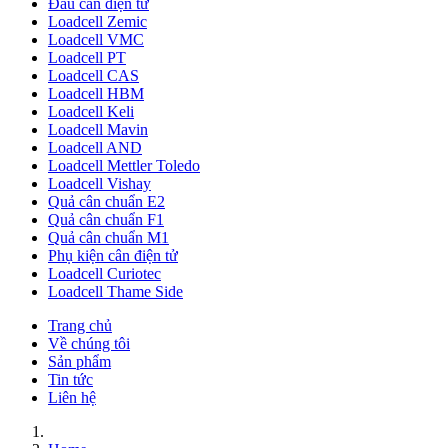
Đầu cân điện tử
Loadcell Zemic
Loadcell VMC
Loadcell PT
Loadcell CAS
Loadcell HBM
Loadcell Keli
Loadcell Mavin
Loadcell AND
Loadcell Mettler Toledo
Loadcell Vishay
Quả cân chuẩn E2
Quả cân chuẩn F1
Quả cân chuẩn M1
Phụ kiện cân điện tử
Loadcell Curiotec
Loadcell Thame Side
Trang chủ
Về chúng tôi
Sản phẩm
Tin tức
Liên hệ