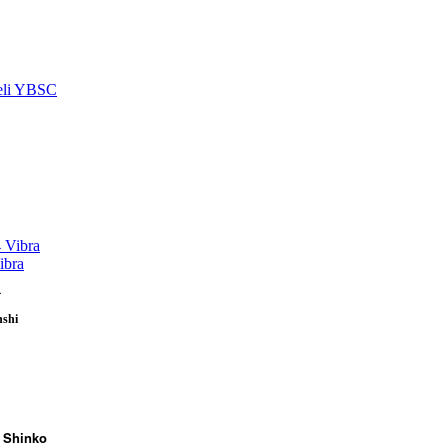
eli YBSC
ibra
4
nshi
J Shinko