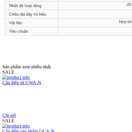
-20
Nhiệt độ hoạt động
Chiều dài dây tín hiệu
Hợp kim
Vật liệu
Tiêu chuẩn
Model : Cân sàn điện tử DI-28SS
Hãng sản xuất : DIGI
Bảo hành: 2 năm
Sản phẩm xem nhiều nhất
SALE
Cân điện tử UWA-N
Model : Cân điện tử UWA-N
Hãng sản xuất : UTE
Bảo hành: 1.5 năm
Chi tiết
SALE
Cân đếm sản phẩm UCA-N