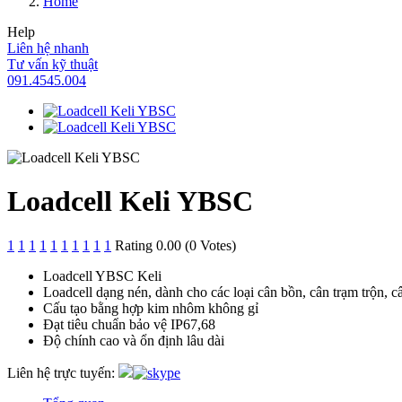
Home
Help
Liên hệ nhanh
Tư vấn kỹ thuật
091.4545.004
Loadcell Keli YBSC
1
1
1
1
1
1
1
1
1
1
Rating 0.00 (0 Votes)
Loadcell YBSC Keli
Loadcell dạng nén, dành cho các loại cân bồn, cân trạm trộn, 
Cấu tạo bằng hợp kim nhôm không gỉ
Đạt tiêu chuẩn bảo vệ IP67,68
Độ chính cao và ổn định lâu dài
Liên hệ trực tuyến: