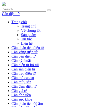
Cân điện tử
Trang chủ
Trang chủ
Về chúng tôi
Sản phẩm
Tin tức
Liên hệ
Cân phân tích điện tử
Cân vàng điện tử
Cân bàn điện tử
Cân kỹ thuật
Cân điện tử bỏ túi
Cân sàn điện tử
Cân treo điện tử
Cân mủ cao su
Cân thủy sản
Cân đếm điện tử
Cân giá rẻ
Cân tính tiền
Cân sức khỏe
Cân phân tích độ ẩm