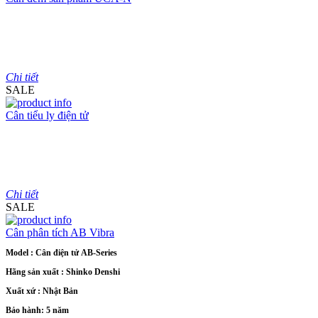
Model : Cân đếm UCA-N
Hãng sản xuất : UTE - Taiwan
Bảo hành: 1.5 năm
Chi tiết
SALE
Cân tiểu ly điện tử
Model : Cân tiểu ly FS
Hãng sản xuất : Jadever
Bảo hành: 1 năm
Chi tiết
SALE
Cân phân tích AB Vibra
Model : Cân điện tử AB-Series
Hãng sản xuất : Shinko Denshi
Xuất xứ : Nhật Bản
Bảo hành: 5 năm