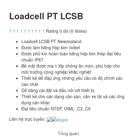
Loadcell PT LCSB
1
1
1
1
1
1
1
1
1
1
Rating 0.00 (0 Votes)
Loadcell LCSB PT Newzealand
Được làm bằng hộp kim nickel
Được phủ kín hoàn toàn bằng hợp kim thép đạt tiêu
chuẩn IP67
Bề mặt được mạ 1 lớp chống ăn mòn, phù hợp cho
môi trường công nghiệp khắc nghiệt
Thiết kế để đáp ứng những yêu cầu có độ chính xác
cao nhất
Dễ dàng cài đặt và đấu nối với thiết bị
Thiết kế cho các dạng cân sàn, cân xe tải và các ứng
dụng cân khác
Đạt tiêu chuẩn NTEP, OIML ,C3,,C5
Liên hệ trực tuyến:
Tổng quan