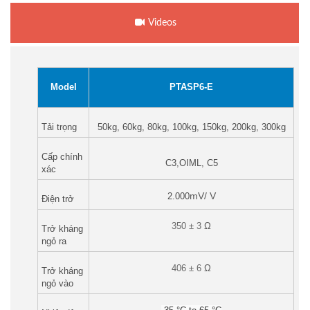
Videos
Model
PTASP6-E
Tải trọng
50kg, 60kg, 80kg, 100kg, 150kg, 200kg, 300kg
Cấp chính
C3,OIML, C5
xác
mV/ V
2.000
Điện trở
350 ± 3
Ω
Trở kháng
ngỏ ra
406 ± 6
Ω
Trở kháng
ngỏ vào