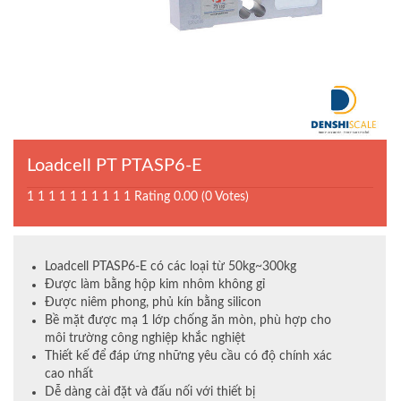
Loadcell PT PTASP6-E
1
1
1
1
1
1
1
1
1
1
Rating 0.00 (0 Votes)
Loadcell PTASP6-E có các loại từ 50kg~300kg
Được làm bằng hộp kim nhôm không gỉ
Được niêm phong, phủ kín bằng silicon
Bề mặt được mạ 1 lớp chống ăn mòn, phù hợp cho
môi trường công nghiệp khắc nghiệt
Thiết kế để đáp ứng những yêu cầu có độ chính xác
cao nhất
Dễ dàng cài đặt và đấu nối với thiết bị