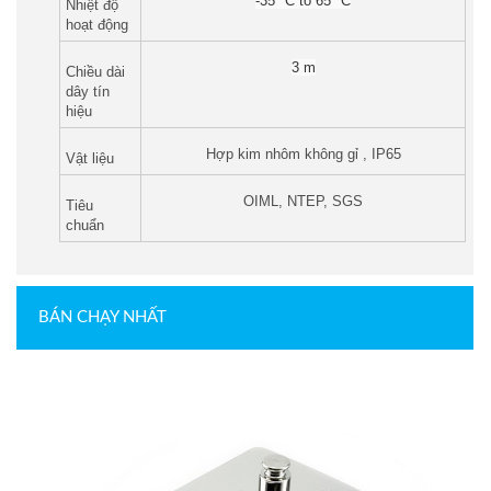
-35 °C to 65 °C
Nhiệt độ
hoạt động
3 m
Chiều dài
dây tín
hiệu
Hợp kim nhôm không gỉ , IP65
Vật liệu
OIML, NTEP, SGS
Tiêu
chuẩn
BÁN CHẠY NHẤT