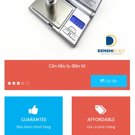
Cân tiểu ly điện tử
Model : Cân tiểu ly FS
Chi tiết
Hãng sản xuất : Jadever
Bảo hành: 1 năm
GUARANTEE
AFFORDABLE
Bảo hành chính hãng
Giá cả phải chăng