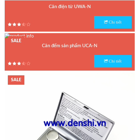
Cân điện tử UWA-N
Model : Cân điện tử UWA-N
Chi tiết
Hãng sản xuất : UTE
Bảo hành: 1.5 năm
SALE
Cân đếm sản phẩm UCA-N
Model : Cân đếm UCA-N
Chi tiết
Hãng sản xuất : UTE - Taiwan
Bảo hành: 1.5 năm
SALE