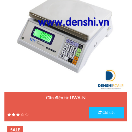
Cân điện tử UWA-N
Model : Cân điện tử UWA-N
Chi tiết
Hãng sản xuất : UTE
Bảo hành: 1.5 năm
SALE