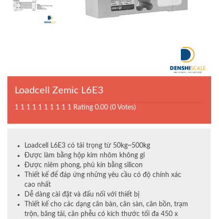
Loadcell Zemic L6E3
1
1
1
1
1
1
1
1
1
1
Rating 0.00 (0 Votes)
Loadcell L6E3 có tải trọng từ 50kg~500kg
Được làm bằng hộp kim nhôm không gỉ
Được niêm phong, phủ kín bằng silicon
Thiết kế để đáp ứng những yêu cầu có độ chính xác
cao nhất
Dễ dàng cài đặt và đấu nối với thiết bị
Thiết kế cho các dạng cân bàn, cân sàn, cân bồn, trạm
trộn, băng tải, cân phễu có kích thước tối đa 450 x