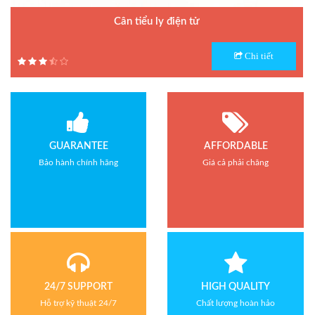
Cân tiểu ly điện tử
Model : Cân tiểu ly FS
Chi tiết
Hãng sản xuất : Jadever
Bảo hành: 1 năm
GUARANTEE
AFFORDABLE
Bảo hành chính hãng
Giá cả phải chăng
24/7 SUPPORT
HIGH QUALITY
Hỗ trợ kỹ thuật 24/7
Chất lượng hoàn hảo