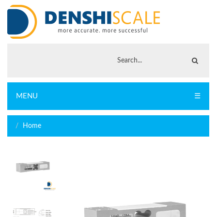
MENU
☰
Home