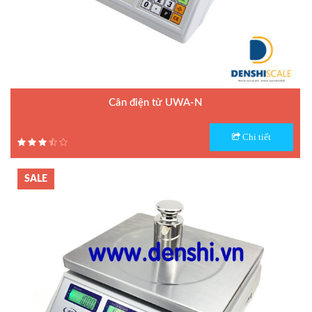
Cân điện tử UWA-N
Model : Cân điện tử UWA-N
Chi tiết
Hãng sản xuất : UTE
Bảo hành: 1.5 năm
SALE