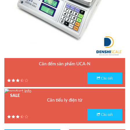
Cân đếm sản phẩm UCA-N
Model : Cân đếm UCA-N
Chi tiết
Hãng sản xuất : UTE - Taiwan
Bảo hành: 1.5 năm
SALE
Cân tiểu ly điện tử
Model : Cân tiểu ly FS
Chi tiết
Hãng sản xuất : Jadever
Bảo hành: 1 năm