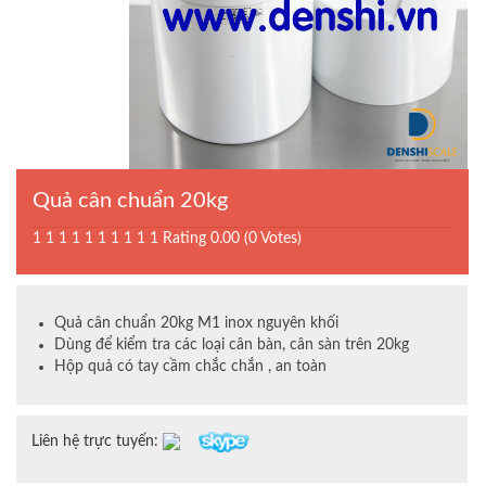
Quả cân chuẩn 20kg
1
1
1
1
1
1
1
1
1
1
Rating 0.00 (0 Votes)
Quả cân chuẩn 20kg M1 inox nguyên khối
Dùng để kiểm tra các loại cân bàn, cân sàn trên 20kg
Hộp quả có tay cầm chắc chắn , an toàn
Liên hệ trực tuyến: