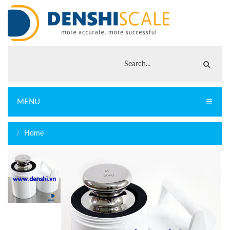
MENU
☰
Home