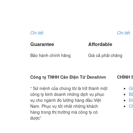
Model : Cân điện tử UWA-N
Model : 
Hãng sản xuất : UTE
Hãng sản 
Bảo hành: 1.5 năm
Bảo hành
Chi tiết
Chi tiết
Guarantee
Affordable
Bảo hành chính hãng
Giá cả phải chăng
Công ty TNHH Cân Điện Tử Denshivn
CHÍNH 
“ Sứ mệnh của chúng tôi là trở thành một
Gi
công ty kinh doanh những dịch vụ phục
B
vụ cho ngành đo lường hàng đầu Việt
Đổ
Nam. Phục vụ tốt nhất những khách
Ch
hàng trong thị trường mà công ty có
được”