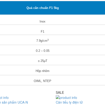
Quả cân chuẩn F1 5kg
Inox
F1
3
7.9g/cm
0.2 – 0.05
≤ 25μT
Hộp nhôm
OIML, NTEP
SALE
m sản phẩm UCA-N
Cân tiểu ly điện tử