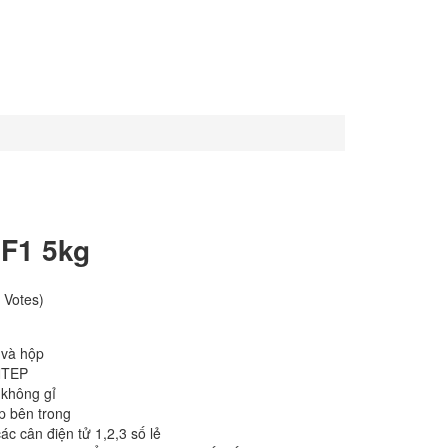
 F1 5kg
 Votes)
 và hộp
 NTEP
không gỉ
p bên trong
c cân điện tử 1,2,3 số lẻ