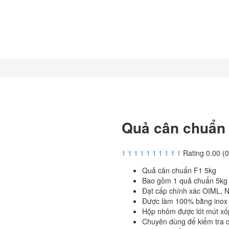
Quả cân chuẩn
1
1
1
1
1
1
1
1
1
1
Rating 0.00 (0
Quả cân chuẩn F1 5kg
Bao gồm 1 quả chuẩn 5kg
Đạt cấp chính xác OIML,
Được làm 100% bằng inox 
Hộp nhôm được lót mút xố
Chuyên dùng để kiểm tra cá