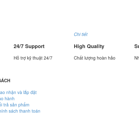
Cân đếm UCA-N
Model : Cân tiểu ly FS
xuất : UTE - Taiwan
Hãng sản xuất : Jadever
: 1.5 năm
Bảo hành: 1 năm
Chi tiết
24/7 Support
High Quality
S
Hỗ trợ kỹ thuật 24/7
Chất lượng hoàn hảo
Nh
SÁCH
ao nhận và lắp đặt
ảo hành
i trả sản phẩm
ính sách thanh toán