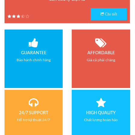
Model : Cân tiểu ly FS
Chi tiết
Hãng sản xuất : Jadever
Bảo hành: 1 năm
GUARANTEE
AFFORDABLE
Bảo hành chính hãng
Giá cả phải chăng
24/7 SUPPORT
HIGH QUALITY
Hỗ trợ kỹ thuật 24/7
Chất lượng hoàn hảo