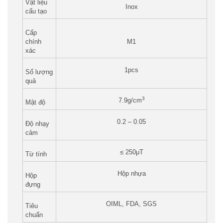
Vật liệu
Inox
cấu tạo
Cấp
chính
M1
xác
1pcs
Số lượng
quả
3
7.9g/cm
Mật độ
0.2 – 0.05
Độ nhạy
cảm
≤ 250μT
Từ tính
Hộp nhựa
Hộp
đựng
OIML, FDA, SGS
Tiêu
chuẩn