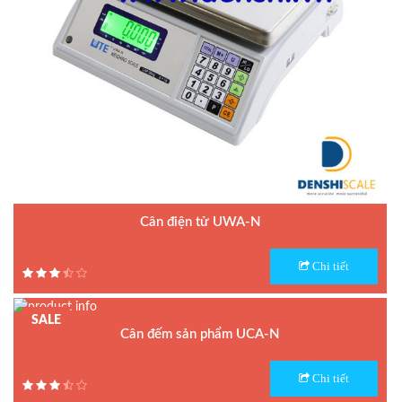
Cân điện tử UWA-N
Model : Cân điện tử UWA-N
Chi tiết
Hãng sản xuất : UTE
Bảo hành: 1.5 năm
SALE
Cân đếm sản phẩm UCA-N
Model : Cân đếm UCA-N
Chi tiết
Hãng sản xuất : UTE - Taiwan