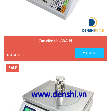
Cân điện tử UWA-N
Model : Cân điện tử UWA-N
Chi tiết
Hãng sản xuất : UTE
Bảo hành: 1.5 năm
SALE