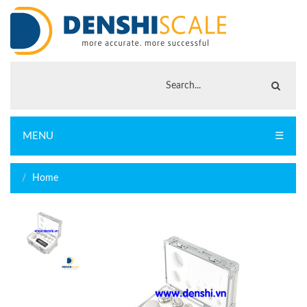
MENU
☰
Home