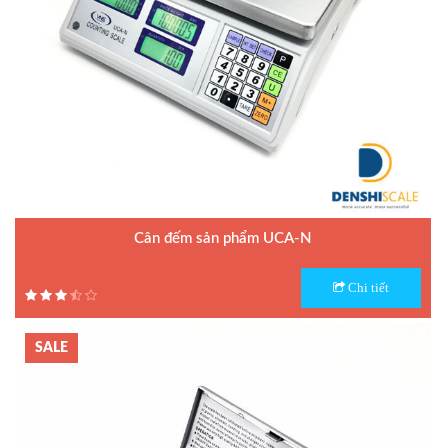
Cân đếm sản phẩm UCA-N
Model : Cân đếm UCA-N
Chi tiết
Hãng sản xuất : UTE - Taiwan
Bảo hành: 1.5 năm
SALE