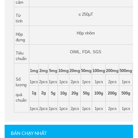
cảm
≤ 250μT
Từ
tính
Hộp nhôm
Hộp
đựng
OIML, FDA, SGS
Tiêu
chuẩn
1mg
2mg
5mg
10mg
20mg
50mg
100mg
200mg
500mg
Số
1pcs
2pcs
1pcs
1pcs
2pcs
1pcs
1pcs
2pcs
1pcs
lượng
1g
2g
5g
10g
20g
50g
100g
200g
500g
1
quả
chuẩn
1pcs
2pcs
1pcs
1pcs
2pcs
1pcs
1pcs
2pcs
1pcs
1p
BÁN CHẠY NHẤT