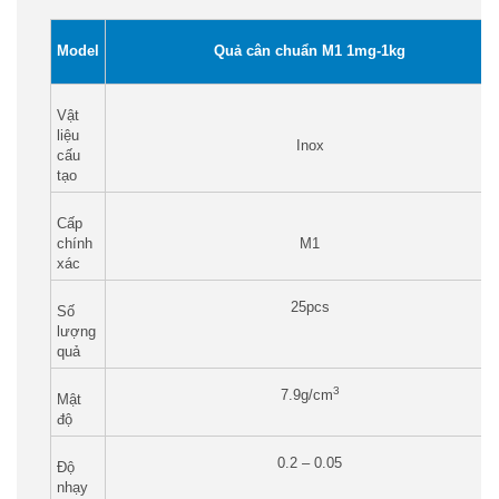
Model
Quả cân chuẩn M1 1mg-1kg
Vật
liệu
Inox
cấu
tạo
Cấp
chính
M1
xác
25pcs
Số
lượng
quả
3
7.9g/cm
Mật
độ
0.2 – 0.05
Độ
nhạy