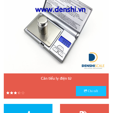
Cân tiểu ly điện tử
Model : Cân tiểu ly FS
Chi tiết
Hãng sản xuất : Jadever
Bảo hành: 1 năm