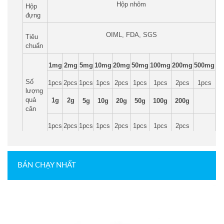
Hộp nhôm
Hộp
đựng
OIML, FDA, SGS
Tiêu
chuẩn
1mg
2mg
5mg
10mg
20mg
50mg
100mg
200mg
500mg
Số
1pcs
2pcs
1pcs
1pcs
2pcs
1pcs
1pcs
2pcs
1pcs
lượng
quả
1g
2g
5g
10g
20g
50g
100g
200g
cân
1pcs
2pcs
1pcs
1pcs
2pcs
1pcs
1pcs
2pcs
BÁN CHẠY NHẤT