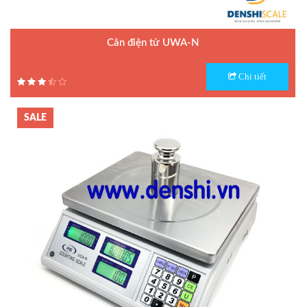
Cân điện tử UWA-N
Model : Cân điện tử UWA-N
Chi tiết
Hãng sản xuất : UTE
Bảo hành: 1.5 năm
SALE