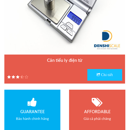
Cân tiểu ly điện tử
Model : Cân tiểu ly FS
Chi tiết
Hãng sản xuất : Jadever
Bảo hành: 1 năm
GUARANTEE
AFFORDABLE
Bảo hành chính hãng
Giá cả phải chăng