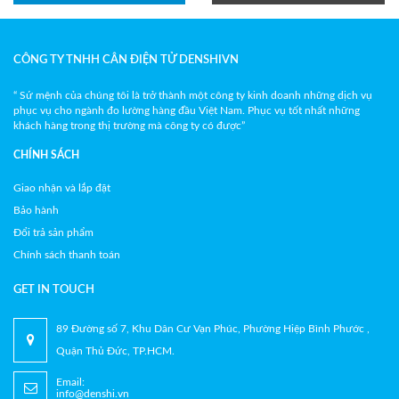
CÔNG TY TNHH CÂN ĐIỆN TỬ DENSHIVN
“ Sứ mệnh của chúng tôi là trở thành một công ty kinh doanh những dịch vụ
phục vụ cho ngành đo lường hàng đầu Việt Nam. Phục vụ tốt nhất những
khách hàng trong thị trường mà công ty có được”
CHÍNH SÁCH
Giao nhận và lắp đặt
Bảo hành
Đổi trả sản phẩm
Chính sách thanh toán
GET IN TOUCH
89 Đường số 7, Khu Dân Cư Vạn Phúc, Phường Hiệp Bình Phước ,
Quận Thủ Đức, TP.HCM.
Email:
info@denshi.vn