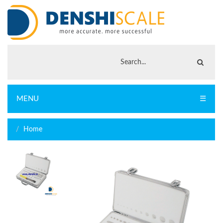
MENU
☰
Home