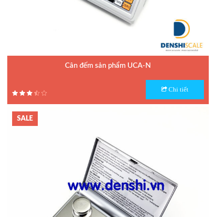
Cân đếm sản phẩm UCA-N
Model : Cân đếm UCA-N
Chi tiết
Hãng sản xuất : UTE - Taiwan
Bảo hành: 1.5 năm
SALE