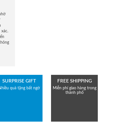
 nhờ
ử
n
 xác.
iển
không
SURPRISE GIFT
FREE SHIPPING
Nhiều quà tặng bất ngờ
Miễn phí giao hàng trong
thành phố