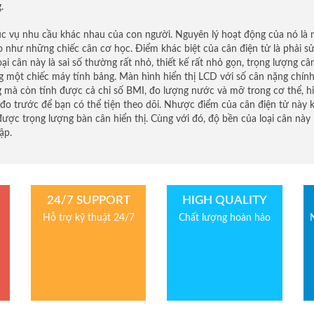
.
ục vụ nhu cầu khác nhau của con người. Nguyên lý hoạt động của nó là
o như những chiếc cân cơ học. Điểm khác biệt của cân điện tử là phải s
i cân này là sai số thường rất nhỏ, thiết kế rất nhỏ gọn, trọng lượng câ
g một chiếc máy tính bảng. Màn hình hiển thị LCD với số cân nặng chính
ng mà còn tính được cả chỉ số BMI, đo lượng nước và mỡ trong cơ thể, h
 đo trước để bạn có thể tiện theo dõi. Nhược điểm của cân điện tử này 
ược trọng lượng bàn cân hiển thị. Cùng với đó, độ bền của loại cân này
ập.
24/7 SUPPORT
HIGH QUALITY
Hỗ trợ kỹ thuật 24/7
Chất lượng hoàn hảo