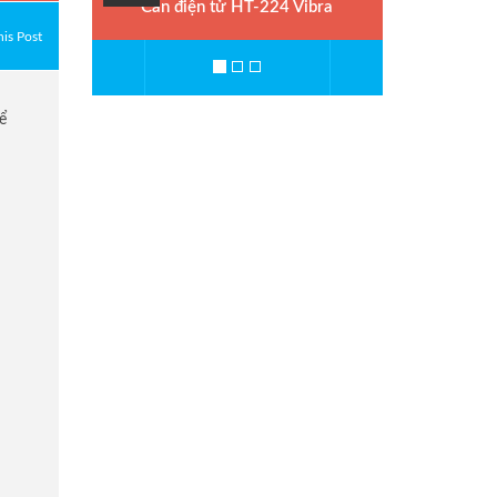
Cân điện tử HT-224 Vibra
is Post
ể