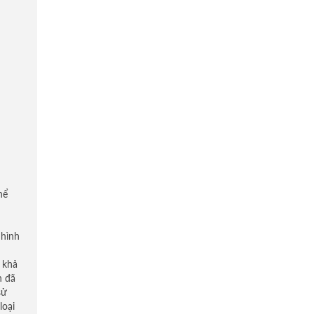
hể
 hình
 khả
n đã
sử
loại