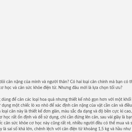
õi cân nặng của mình và người thân? Có hai loại cân chính mà bạn có t
cơ học và cân sức khỏe điện tử. Nhưng đâu mới là lựa chọn tối ưu?
 dùng để cân các loại hoa quả nhưng thiết kế nhỏ gọn hơn với một khối
ử dụng một chiếc lò xo nhỏ để xác định cân nặng của vật cần cân và điều
loại cân này là thiết kế đơn giản, màu sắc đa dạng và độ bền cực kì cao,
ơ học rất ổn định và dễ sử dụng, chỉ cần đứng lên cân, sau vài giây là bạ
ếc cân sức khỏe cơ học này cũng rất rẻ, nhiều người đều có thể mua và 
 là sai số khá lớn, chênh lệch với cân điện tử khoảng 1,5 kg và hầu như 