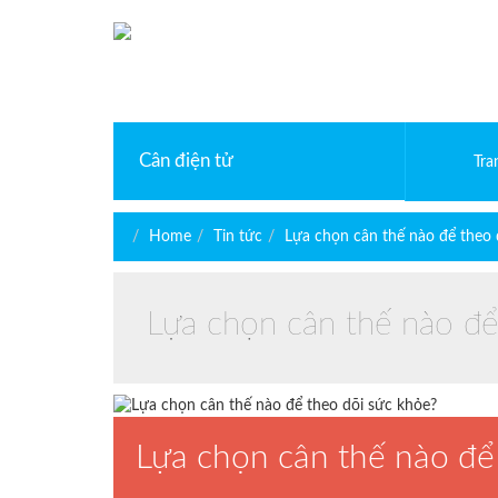
Cân điện tử
Tra
Cân phân tích điện tử
Cân vàng điện tử
Home
Tin tức
Lựa chọn cân thế nào để theo 
Cân bàn điện tử
Cân kỹ thuật
Cân điện tử bỏ túi
Lựa chọn cân thế nào để
Cân sàn điện tử
Cân treo điện tử
Cân mủ cao su
Cân thủy sản
Cân đếm điện tử
Cân giá rẻ
Lựa chọn cân thế nào để
Cân tính tiền
Cân sức khỏe