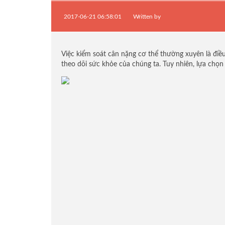
Cân phân tích độ ẩm
2017-06-21 06:58:01
Written by
Đầu cân điện tử
Loadcell Zemic
Loadcell VMC
Loadcell PT
Việc kiểm soát cân nặng cơ thể thường xuyên là điều 
Loadcell CAS
theo dõi sức khỏe của chúng ta. Tuy nhiên, lựa chọn
Loadcell HBM
Loadcell Keli
Loadcell Mavin
Loadcell AND
Loadcell Mettler Toledo
Loadcell Vishay
Quả cân chuẩn E2
Quả cân chuẩn F1
Quả cân chuẩn M1
Phụ kiện cân điện tử
Loadcell Curiotec
Loadcell Thame Side