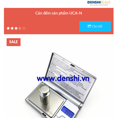
Cân đếm sản phẩm UCA-N
Model : Cân đếm UCA-N
Chi tiết
Hãng sản xuất : UTE - Taiwan
Bảo hành: 1.5 năm
SALE