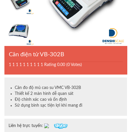
Cân điện tử VB-302B
1
1
1
1
1
1
1
1
1
1
Rating 0.00 (0 Votes)
Cân đo độ mủ cao su VMC VB-302B
Thiết kế 2 màn hình dễ quan sát
Độ chính xác cao và ổn định
Sử dụng bình sạc tiện lợi khi mang đi
Liên hệ trực tuyến: