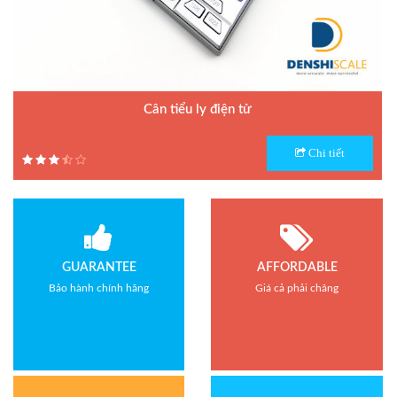
Cân tiểu ly điện tử
Model : Cân tiểu ly FS
Chi tiết
Hãng sản xuất : Jadever
Bảo hành: 1 năm
GUARANTEE
AFFORDABLE
Bảo hành chính hãng
Giá cả phải chăng