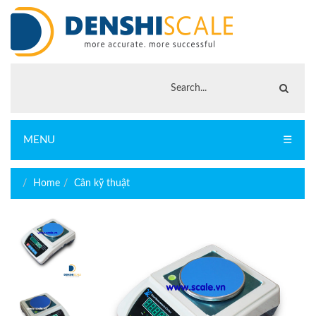
MENU
☰
Home
Cân kỹ thuật