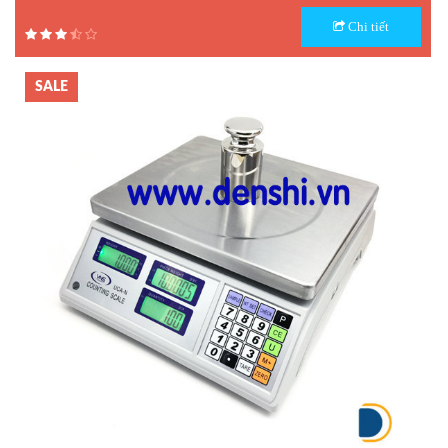
Model : Cân điện tử UWA-N
Chi tiết
Hãng sản xuất : UTE
Bảo hành: 1.5 năm
SALE