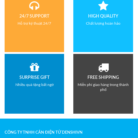
24/7 SUPPORT
HIGH QUALITY
Hỗ trợ kỹ thuật 24/7
Chất lượng hoàn hảo
SURPRISE GIFT
FREE SHIPPING
Nhiều quà tặng bất ngờ
Miễn phí giao hàng trong thành
phố
CÔNG TY TNHH CÂN ĐIỆN TỬ DENSHIVN